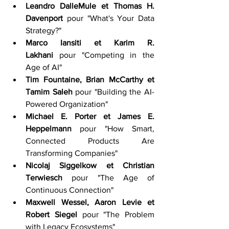
Leandro DalleMule et Thomas H. 
Davenport
 pour "What's Your Data 
Strategy?"
Marco Iansiti et Karim R. 
Lakhani
 pour "Competing in the 
Age of AI"
Tim Fountaine, Brian McCarthy et 
Tamim Saleh
 pour "Building the AI-
Powered Organization"
Michael E. Porter et James E. 
Heppelmann
 pour "How Smart, 
Connected Products Are 
Transforming Companies"
Nicolaj Siggelkow et Christian 
Terwiesch
 pour "The Age of 
Continuous Connection"
Maxwell Wessel, Aaron Levie et 
Robert Siegel
 pour "The Problem 
with Legacy Ecosystems"