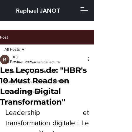
Raphael JANOT
Post
All Posts
R J
All Posts
21 févr. 2025
4 min de lecture
Les Leçons de: "HBR's
Inspiration & Leçons de livres
10 Must Reads on
Outils & IA au service des TPE/PME
Leading Digital
Tutos & Cas pratiques
Transformation"
Leadership et 
transformation digitale : Le 