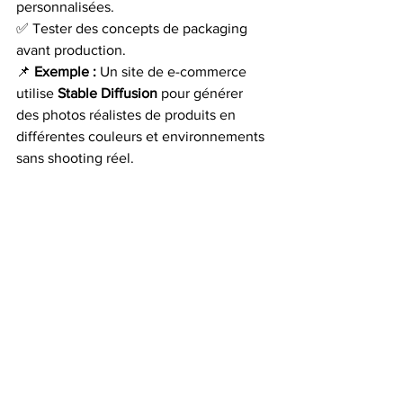
personnalisées.
✅ Tester des concepts de packaging 
avant production.
📌 
Exemple :
 Un site de e-commerce 
utilise 
Stable Diffusion
 pour générer 
des photos réalistes de produits en 
différentes couleurs et environnements 
sans shooting réel.
🎨 5. Quelle IA choisir en 
fonction de vos besoins ?
Objectif
Meilleure IA
Pourquoi ?
Créer des 
DALL·E 3
Facile 
visuels 
d’utilisation, 
marketing & 
résultats 