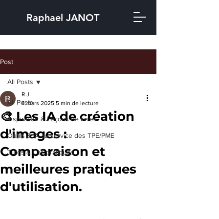
Raphael JANOT
Post
All Posts
R J
All Posts
4 mars 2025
5 min de lecture
🎨 Les IA de création
Inspiration & Leçons de livres
d'images :
Outils & IA au service des TPE/PME
Comparaison et
Tutos & Cas pratiques
meilleures pratiques
d'utilisation.