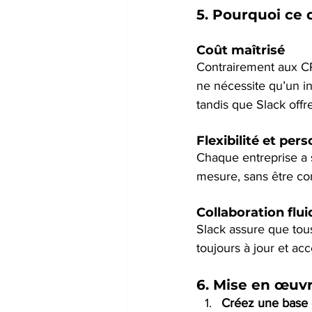
5. 
Pourquoi ce d
Coût maîtrisé
Contrairement aux C
ne nécessite qu’un i
tandis que Slack offr
Flexibilité et per
Chaque entreprise a s
mesure, sans être con
Collaboration flui
Slack assure que tou
toujours à jour et ac
6. 
Mise en œuvr
Créez une base