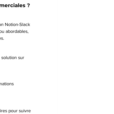
merciales ?
n Notion-Slack 
ou abordables, 
es.
solution sur 
mations 
ires pour suivre 