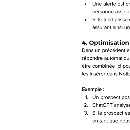
Une alerte est e
personne assigné
Si le lead passe
assurant ainsi un 
4. 
Optimisation
Dans un précédent art
répondre automatique
être combinée ici pou
les insérer dans Noti
Exemple :
Un prospect pose
ChatGPT analyse
Si le prospect e
en tant que nou