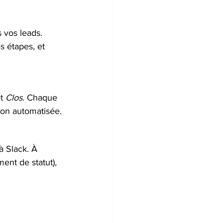
vos leads. 
s étapes, et 
t 
Clos
. Chaque 
ion automatisée.
à Slack. À 
nt de statut), 