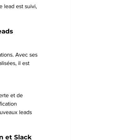
 lead est suivi, 
eads
tions. Avec ses 
sées, il est 
erte et de 
ication 
ouveaux leads 
n et Slack