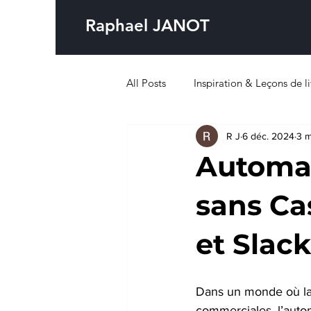
Raphael JANOT
All Posts
Inspiration & Leçons de li
R J
6 déc. 2024
3 m
Automat
sans Ca
et Slack
Dans un monde où la 
commerciales, l’auto