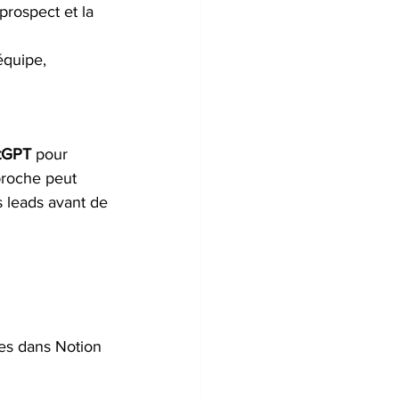
prospect et la 
équipe, 
tGPT
 pour 
roche peut 
s leads avant de 
ées dans Notion 