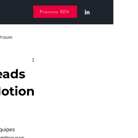
Prenons RDV
tiques
eads
Notion
quipes 
nombreuses 