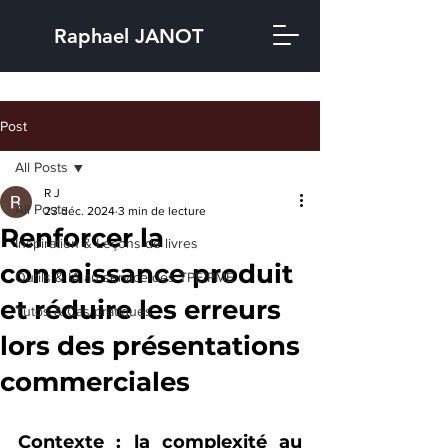
Raphael JANOT
Post
All Posts
R J
All Posts
23 déc. 2024
3 min de lecture
Renforcer la
Inspiration & Leçons de livres
connaissance produit
Outils & IA au service des TPE/PME
et réduire les erreurs
Tutos & Cas pratiques
lors des présentations
commerciales
Contexte : la complexité au 