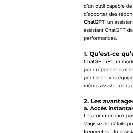
d’un outil capable de 
d’apporter des répons
ChatGPT
, un assista
assistant ChatGPT da
performances.
1. 
Qu’est-ce qu’
ChatGPT est un modèl
pour répondre aux bes
peut aider vos équip
même assister dans de
2. 
Les avantage
a. 
Accès instantan
Les commerciaux pass
s'agisse de détails p
fréquentes. Un assis