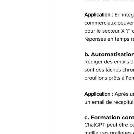
Application :
 En inté
commerciaux peuvent
pour le secteur X ?" o
réponses en temps ré
b. 
Automatisation
Rédiger des emails d
sont des tâches chr
brouillons prêts à l'e
Application :
 Après u
un email de récapitul
c. 
Formation cont
ChatGPT peut être con
meilleures pratiques