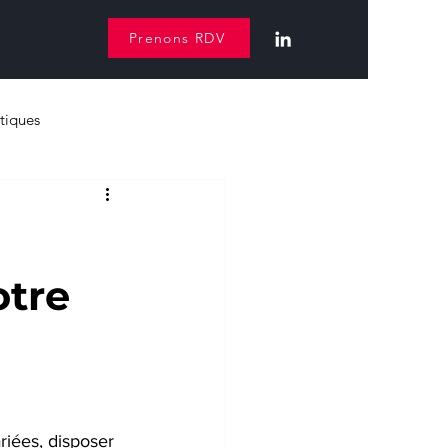
Prenons RDV
tiques
otre
iées, disposer 