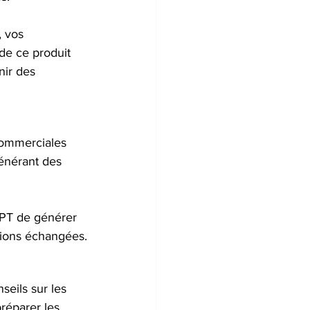
 vos 
e ce produit 
nir des 
commerciales 
énérant des 
PT de générer 
ations échangées.
eils sur les 
réparer les 