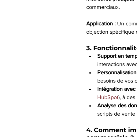
commerciaux.
Application :
 Un comm
objection spécifique 
3. 
Fonctionnalit
Support en temps
interactions avec
Personnalisation 
besoins de vos c
Intégration avec 
HubSpot
), à de
Analyse des don
scripts de vente 
4. 
Comment impl