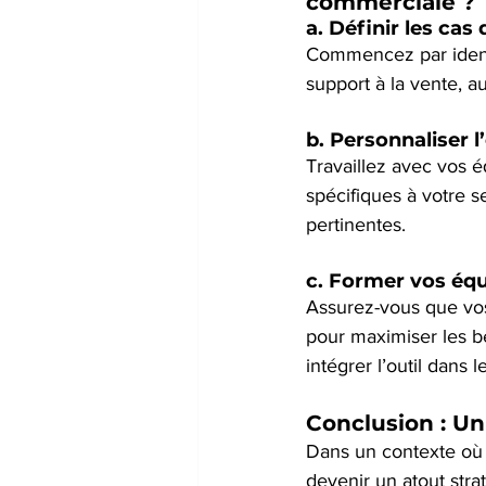
commerciale ?
a. 
Définir les cas
Commencez par identifi
support à la vente, a
b. 
Personnaliser l’
Travaillez avec vos 
spécifiques à votre s
pertinentes.
c. 
Former vos équ
Assurez-vous que vos
pour maximiser les bé
intégrer l’outil dans 
Conclusion : Un 
Dans un contexte où l
devenir un atout str