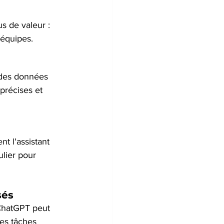
us de valeur : 
 équipes.
 des données 
précises et 
 l'assistant 
ulier pour 
sés
 ChatGPT peut 
es tâches 