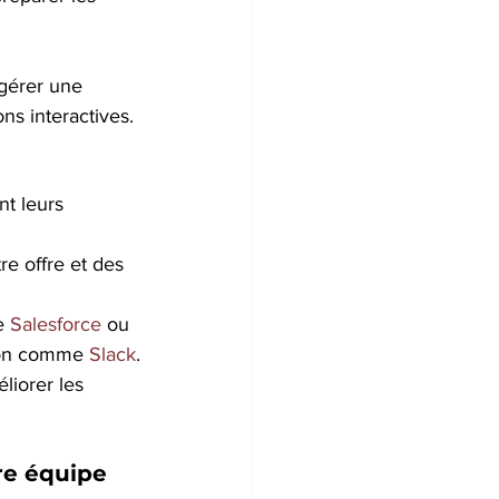
gérer une 
ns interactives.
t leurs 
re offre et des 
e 
Salesforce
 ou 
tion comme 
Slack
.
liorer les 
e équipe 