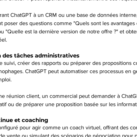
grant ChatGPT à un CRM ou une base de données interne,
 poser des questions comme "Quels sont les avantages d
u "Quelle est la dernière version de notre offre ?" et obte
el.
 des tâches administratives
e suivi, créer des rapports ou préparer des propositions 
onophages. ChatGPT peut automatiser ces processus en g
mploi.
ne réunion client, un commercial peut demander à ChatG
atif ou de préparer une proposition basée sur les inform
inue et coaching
figuré pour agir comme un coach virtuel, offrant des cons
 de vente ou simulant des scénarios de négociation pour p