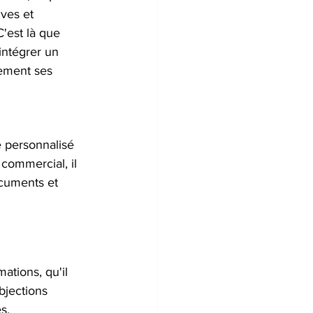
ives et 
'est là que 
intégrer un 
vement ses 
 personnalisé 
commercial, il 
cuments et 
tions, qu'il 
bjections 
s.