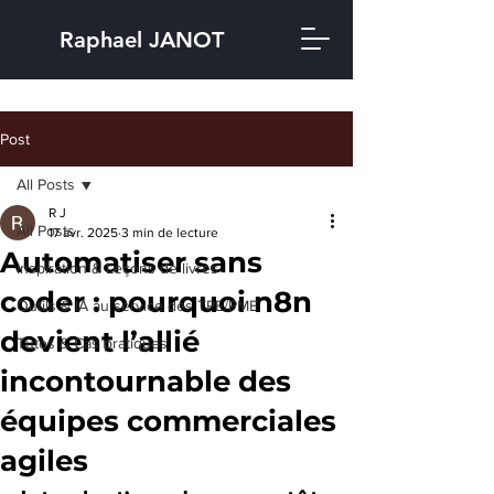
Raphael JANOT
Post
All Posts
R J
All Posts
17 avr. 2025
3 min de lecture
Automatiser sans
Inspiration & Leçons de livres
coder : pourquoi n8n
Outils & IA au service des TPE/PME
devient l’allié
Tutos & Cas pratiques
incontournable des
équipes commerciales
agiles